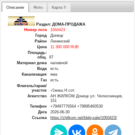
Описание
Фото
Карта Y
Раздел:
ДОМА-ПРОДАЖА
Номер лота
1050423
Город
Донецк
Район
Ленинский
Цена
11 300 000 RUB
Площадь:
общ.
97
Материал дома
наливной
Вода
есть
Канализация
яма
Газ
есть
Флигель/гараж/
участок
-/1маш./4 сот.
Агентство
АН ЖИЛКОМ Донецк ул. Челюскинцев,
151
Телефон
+79497776564 +79895460530
Дата
2026-06-30
Ссылка
https://zhilkom.net/bldg-sale/1050423/