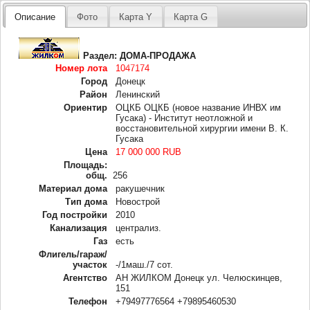
Описание
Фото
Карта Y
Карта G
Раздел:
ДОМА-ПРОДАЖА
Номер лота
1047174
Город
Донецк
Район
Ленинский
Ориентир
ОЦКБ ОЦКБ (новое название ИНВХ им
Гусака) - Институт неотложной и
восстановительной хирургии имени В. К.
Гусака
Цена
17 000 000 RUB
Площадь:
общ.
256
Материал дома
ракушечник
Тип дома
Новострой
Год постройки
2010
Канализация
централиз.
Газ
есть
Флигель/гараж/
участок
-/1маш./7 сот.
Агентство
АН ЖИЛКОМ Донецк ул. Челюскинцев,
151
Телефон
+79497776564 +79895460530