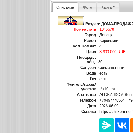
Описание
Фото
Карта Y
Раздел:
ДОМА-ПРОДАЖ
Номер лота
1045678
Город
Донецк
Район
Кировский
Кол. комнат
4
Цена
3 600 000 RUB
Площадь:
общ.
80
Санузел
Совмещенный
Вода
есть
Газ
есть
Флигель/гараж/
участок
-/-/10 сот.
Агентство
АН ЖИЛКОМ Донец
Телефон
+79497776564 +79
Дата
2026-06-09
Ссылка
https://zhilkom.net