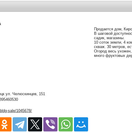
А
Продается дом, Киро
В шаговой доступнос
садик, магазины.
10 соток земли, 4 ко
скваж. 30 метров, ес
Огород весь ухожен,
много фруктовых де
к ул. Челюскинцев, 151
895460530
/bldg-sale/1045678/