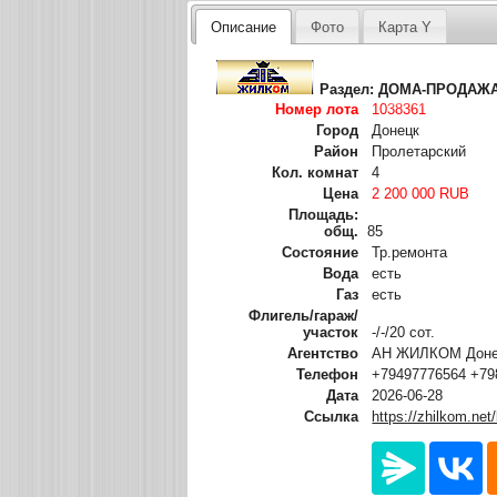
Описание
Фото
Карта Y
Раздел:
ДОМА-ПРОДАЖ
Номер лота
1038361
Город
Донецк
Район
Пролетарский
Кол. комнат
4
Цена
2 200 000 RUB
Площадь:
общ.
85
Состояние
Тр.ремонта
Вода
есть
Газ
есть
Флигель/гараж/
участок
-/-/20 сот.
Агентство
АН ЖИЛКОМ Донец
Телефон
+79497776564 +79
Дата
2026-06-28
Ссылка
https://zhilkom.net