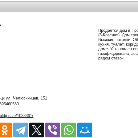
А
Продается дом в Про
(6-Красная). Дом тр
Высокие потолки. Об
кухня, туалет, корид
доме. Установлен ев
газифицирована, асф
рядом ставок.
к ул. Челюскинцев, 151
895460530
/bldg-sale/1038361/